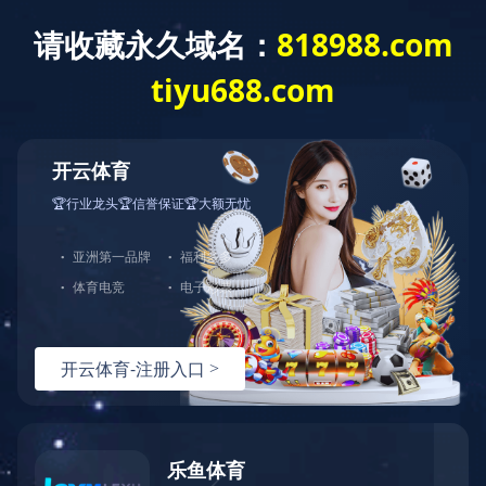
导航
PRODUCT DISPLAY
产品展示
百度爱采购
工程案例
视频中心
厨余垃圾处理设备
开云网页版登录入口
垃圾渗滤液处理设备