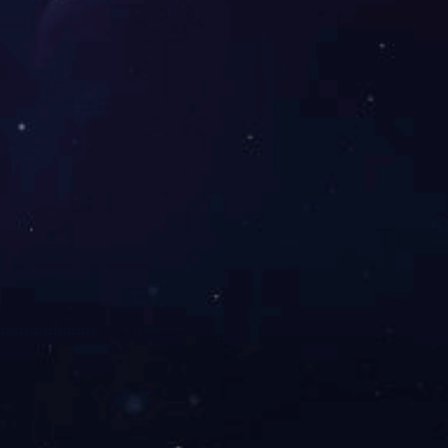
首页
公司简介
产品展示
新闻资讯
案例展示