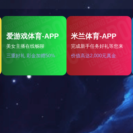
NEWS INFORMATION
企业新闻
我司中标阳江市妇幼保健院二期污
目录：企业新闻
发布时间：2024-08-21 10:21:0
有效的对有机废气进行处理？
了
gs标签：
污水
设备及
安装
项目
二期
中标
讯
的对有机废气进行处理？
有机废气处理
污水处理方案
医疗污水处理原理
（RTO）与催化燃烧（CO）的异同解析
车间废气治理设备(车间废气治理
喷淋塔怎样处理
酸雾废气的几种处理方法