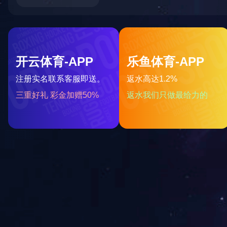
新闻分类
News classification
网站公告
上一篇：
如何
下一篇：
没有
行业新闻
本文Ta
企业新闻
相关资
如何有效
开云中国
医疗机构
蓄热燃烧
Contact us
酸雾废气